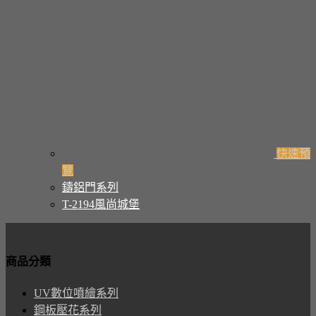
快速預
覽
鑄鋁門系列
T-2194風尚城堡
商品分類
UV數位噴繪系列
鋼板壓花系列