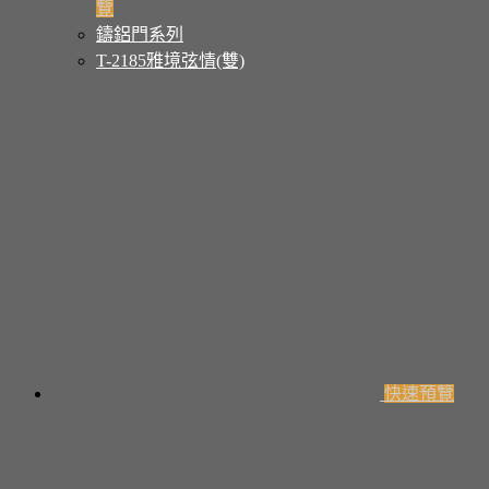
覽
鑄鋁門系列
T-2185雅境弦情(雙)
快速預覽