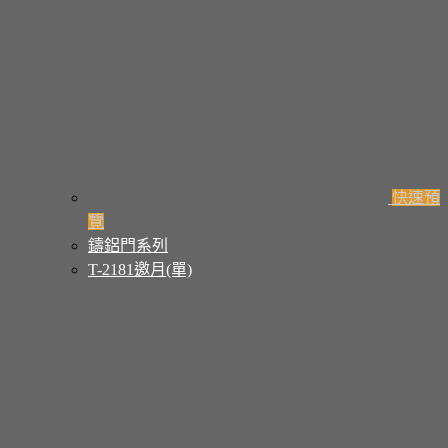
快速預
覽
鑄鋁門系列
T-2181邀月(單)