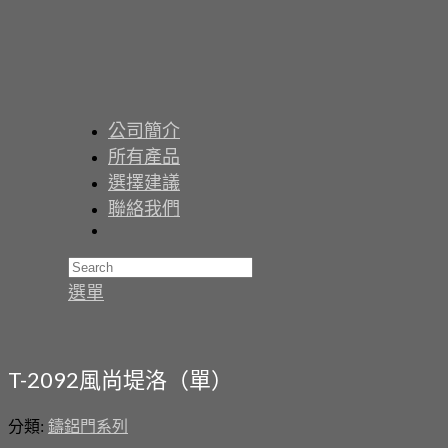
公司簡介
所有產品
選擇建議
聯絡我們
選單
T-2092風尚堤洛（單）
分類:
鑄鋁門系列