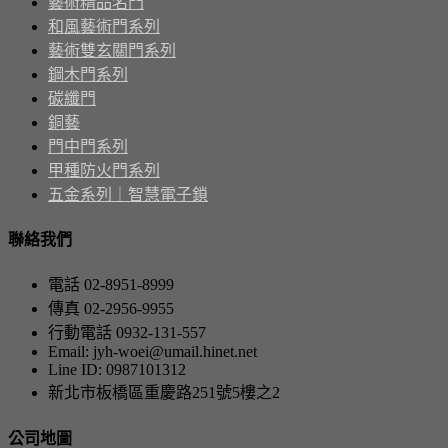
藝術精品名門
和風藝術門系列
藝術雙玄關門系列
鋼木門系列
碳纖門
銅藝
門中門系列
甲種防火門系列
五金系列｜智慧電子鎖
聯絡我們
電話 02-8951-8999
傳真 02-2956-9955
行動電話 0932-131-557
Email: jyh-woei@umail.hinet.net
Line ID: 0987101312
新北市板橋區重慶路251號5樓之2
公司地圖