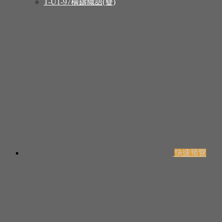
T-U1-97橫鑄織語(雙)
快速預覽