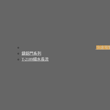
快速預
鑄鋁門系列
T-2189細水長流