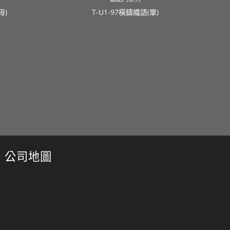
母)
T-U1-97橫鑄織語(單)
公司地圖