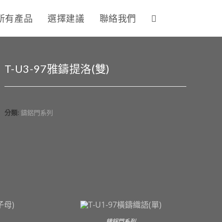
所有產品
選擇建議
聯絡我們
T-U3-97雅鑄提洛(雙)
分類:
鑄鋁門系列
鑄鋁門系列