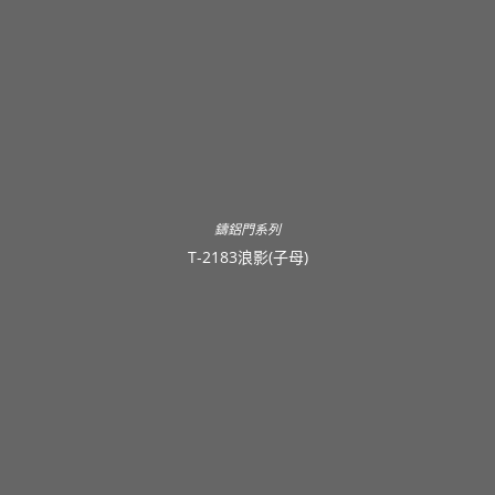
鑄鋁門系列
T-2183浪影(子母)