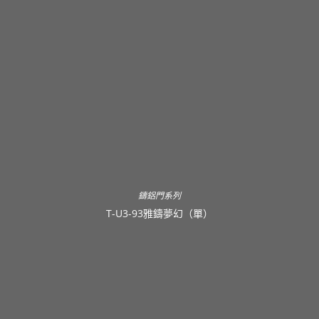
鑄鋁門系列
T-U3-93雅鑄夢幻（單）