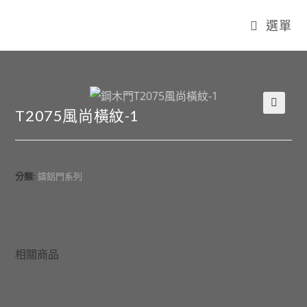
選單
T2075風尚橫紋-1
🔍
分類:
鑄鋁門系列
相關商品