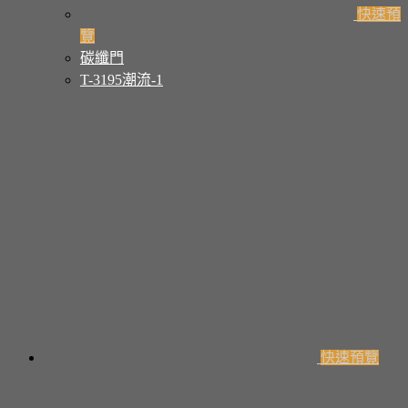
快速預
覽
碳纖門
T-3195潮流-1
快速預覽