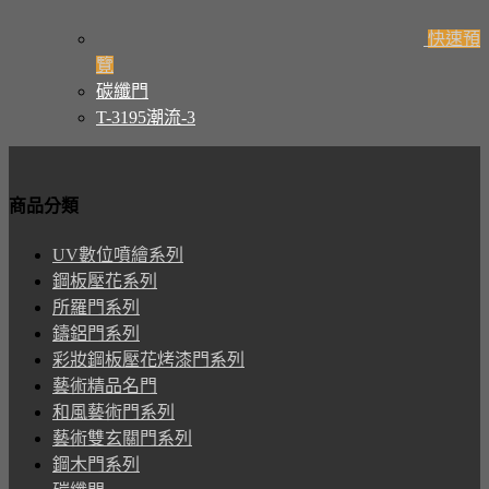
快速預
覽
碳纖門
T-3195潮流-3
商品分類
UV數位噴繪系列
鋼板壓花系列
所羅門系列
鑄鋁門系列
彩妝鋼板壓花烤漆門系列
藝術精品名門
和風藝術門系列
藝術雙玄關門系列
鋼木門系列