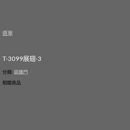
選單
T-3099展翅-3
分類:
碳纖門
相關商品