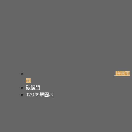
快速預
覽
碳纖門
T-3199翠園-3