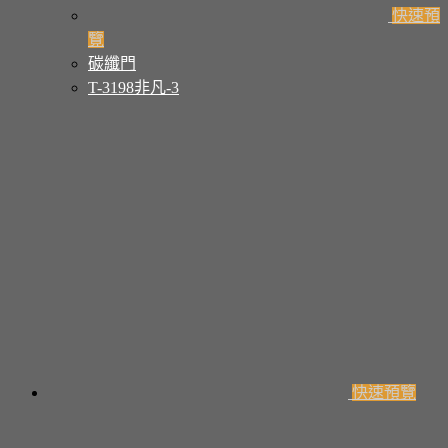
快速預
覽
碳纖門
T-3198非凡-3
快速預覽