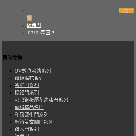
快速預
覽
碳纖門
T-3199翠園-2
商品分類
UV數位噴繪系列
鋼板壓花系列
所羅門系列
鑄鋁門系列
彩妝鋼板壓花烤漆門系列
藝術精品名門
和風藝術門系列
藝術雙玄關門系列
鋼木門系列