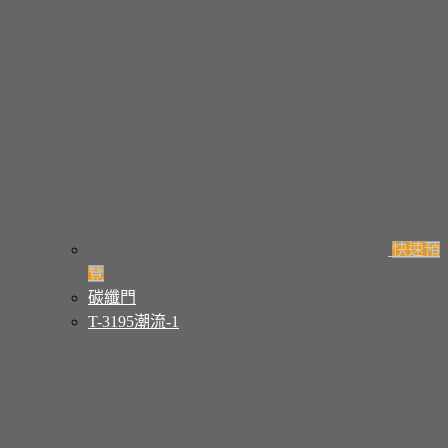
快速預
覽
碳纖門
T-3195潮流-1