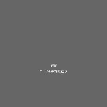
銅藝
T-1198天官賜福-2