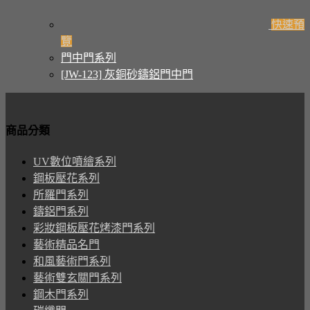
快速預
覽
門中門系列
[JW-123] 灰銅砂鑄鋁門中門
商品分類
UV數位噴繪系列
鋼板壓花系列
所羅門系列
鑄鋁門系列
彩妝鋼板壓花烤漆門系列
藝術精品名門
和風藝術門系列
藝術雙玄關門系列
鋼木門系列