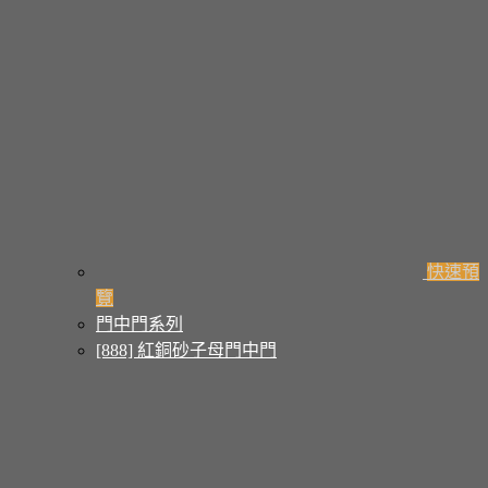
快速預
覽
門中門系列
[888] 紅銅砂子母門中門