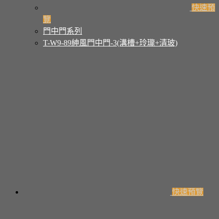
快速預
覽
門中門系列
T-W9-89紳風門中門-3(溝槽+玲瓏+清玻)
快速預覽