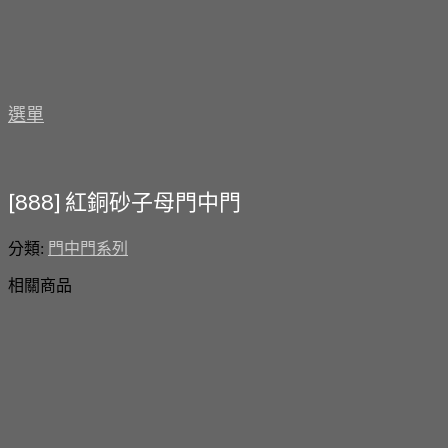
選單
[888] 紅銅砂子母門中門
分類:
門中門系列
相關商品