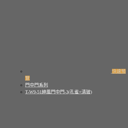
快速預
覽
門中門系列
T-W9-51紳風門中門-3(孔雀+清玻)