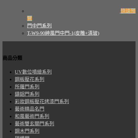
快速預
覽
門中門系列
T-W9-90紳風門中門-1(皮雕+清玻)
商品分類
UV數位噴繪系列
鋼板壓花系列
所羅門系列
鑄鋁門系列
彩妝鋼板壓花烤漆門系列
藝術精品名門
和風藝術門系列
藝術雙玄關門系列
鋼木門系列