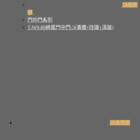
快速預
覽
門中門系列
T-W9-89紳風門中門-3(溝槽+玲瓏+清玻)
快速預覽