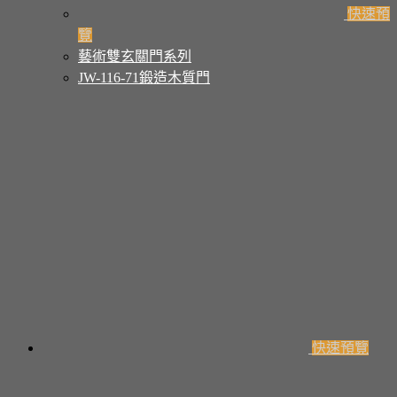
快速預
覽
藝術雙玄關門系列
JW-116-71鍛造木質門
快速預覽