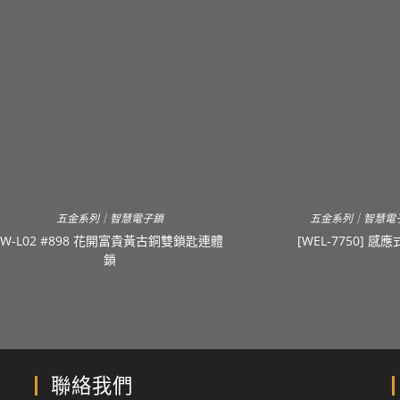
五金系列｜智慧電子鎖
五金系列｜智慧電
JW-L02 #898 花開富貴黃古銅雙鎖匙連體
[WEL-7750] 感
鎖
聯絡我們