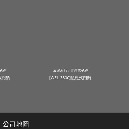
子鎖
五金系列｜智慧電子鎖
應式門鎖
[WEL-3800]感應式門鎖
公司地圖