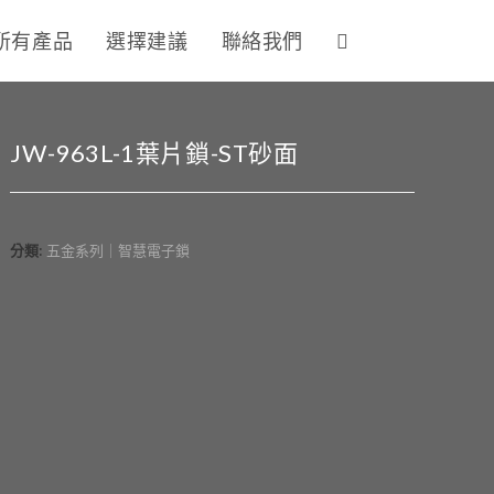
所有產品
選擇建議
聯絡我們
JW-963L-1葉片鎖-ST砂面
分類:
五金系列｜智慧電子鎖