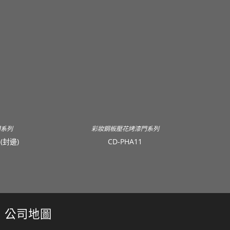
門系列
彩妝鋼板壓花烤漆門系列
3(封邊)
CD-PHA11
公司地圖