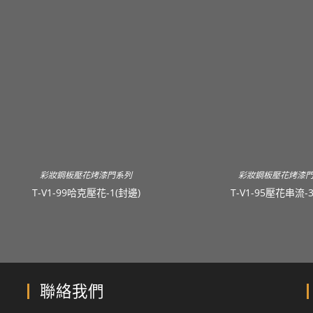
彩妝鋼板壓花烤漆門系列
彩妝鋼板壓花烤漆
T-V1-99哈克壓花-1(封邊)
T-V1-95壓花串流-
聯絡我們