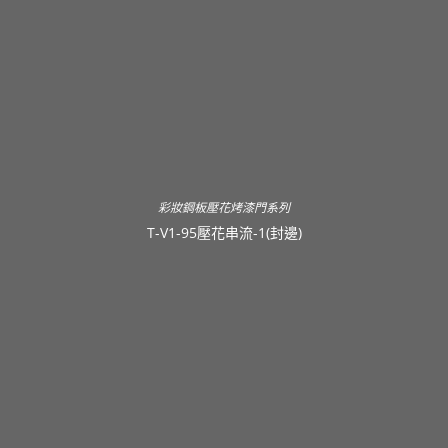
彩妝鋼板壓花烤漆門系列
T-V1-95壓花串流-1(封邊)