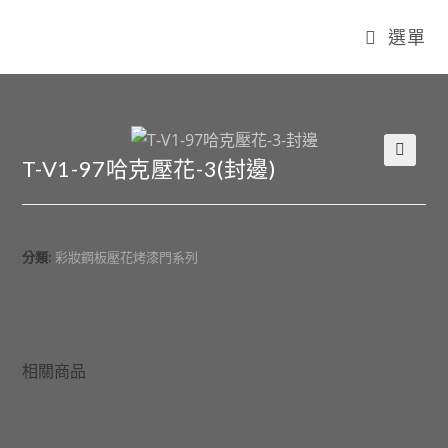
選單
T-V1-97哈克壓花-3(封邊)
🔍
分類:
彩妝鋼板壓花烤漆門系列
相關商品