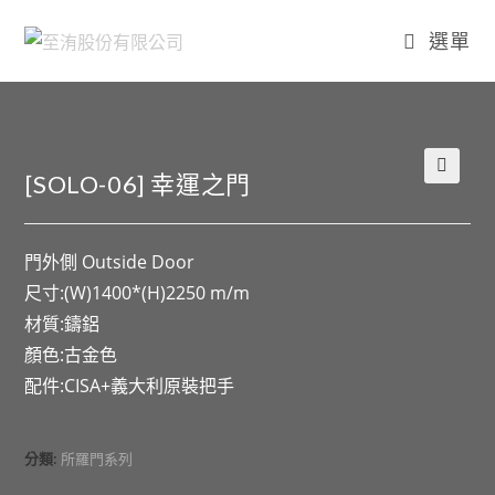
選單
[SOLO-06] 幸運之門
🔍
門外側 Outside Door
尺寸:(W)1400*(H)2250 m/m
材質:鑄鋁
顏色:古金色
配件:CISA+義大利原裝把手
分類:
所羅門系列