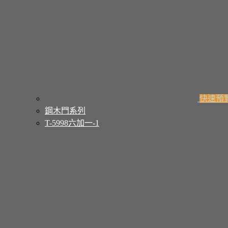
快速預
鋼木門系列
T-5998六加一-1