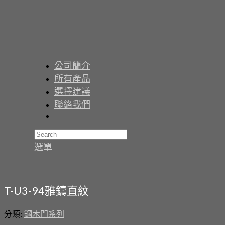
公司簡介
所有產品
選擇建議
聯絡我們
選單
T-U3-94雅鑄直紋
分類:
鋼木門系列