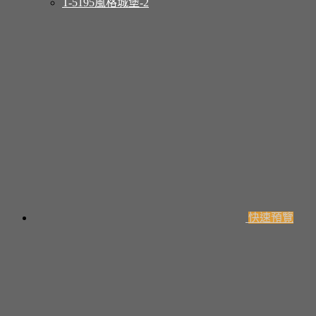
T-5195風格城堡-2
快速預覽