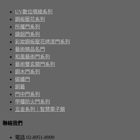
UV數位噴繪系列
鋼板壓花系列
所羅門系列
鑄鋁門系列
彩妝鋼板壓花烤漆門系列
藝術精品名門
和風藝術門系列
藝術雙玄關門系列
鋼木門系列
碳纖門
銅藝
門中門系列
甲種防火門系列
五金系列｜智慧電子鎖
聯絡我們
電話 02-8951-8999