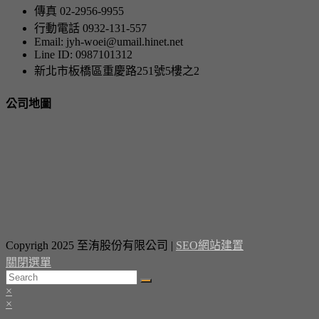
傳真 02-2956-9955
行動電話 0932-131-557
Email: jyh-woei@umail.hinet.net
Line ID: 0987101312
新北市板橋區重慶路251號5樓之2
公司地圖
Copyrigh 2025 至洧股份有限公司 |
SEO網站建置
關閉選單
×
×