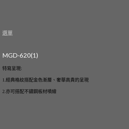
選單
MGD-620(1)
特寫呈現:
1.經典格紋搭配金色漸層、奢華高貴的呈現
2.亦可搭配不鏽鋼板材噴繪