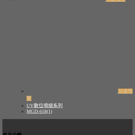
快速預
覽
UV數位噴繪系列
MGD-618(1)