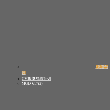
快速預
覽
UV數位噴繪系列
MGD-617(2)