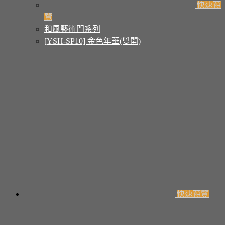
快速預
覽
和風藝術門系列
[YSH-SP10] 金色年華(雙開)
快速預覽