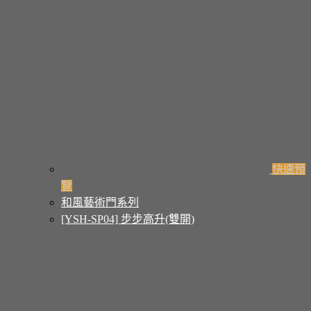
快速預
覽
和風藝術門系列
[YSH-SP04] 步步高升(雙開)