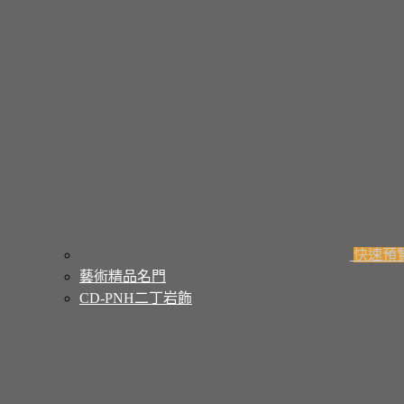
快速預
藝術精品名門
CD-PNH二丁岩飾