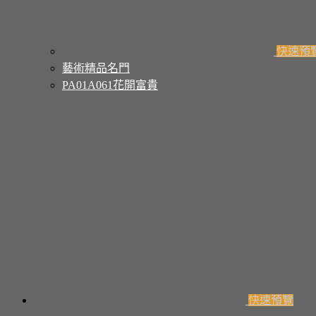
快速預
藝術精品名門
PA01A061花開富貴
快速預覽