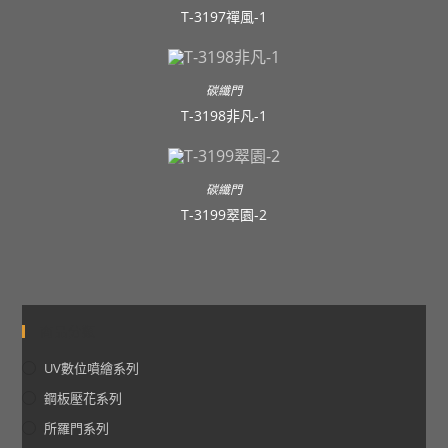
T-3197禪風-1
碳纖門
T-3198非凡-1
碳纖門
T-3199翠園-2
商品分類
UV數位噴繪系列
鋼板壓花系列
所羅門系列