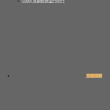
[1000] 灰銅砂造型門中門
快速預覽