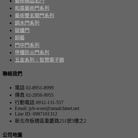
藝術精品名門
和風藝術門系列
藝術雙玄關門系列
鋼木門系列
碳纖門
銅藝
門中門系列
甲種防火門系列
五金系列｜智慧電子鎖
聯絡我們
電話 02-8951-8999
傳真 02-2956-9955
行動電話 0932-131-557
Email: jyh-woei@umail.hinet.net
Line ID: 0987101312
新北市板橋區重慶路251號5樓之2
公司地圖