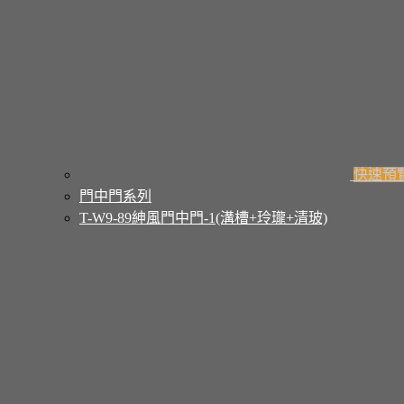
快速預
門中門系列
T-W9-89紳風門中門-1(溝槽+玲瓏+清玻)