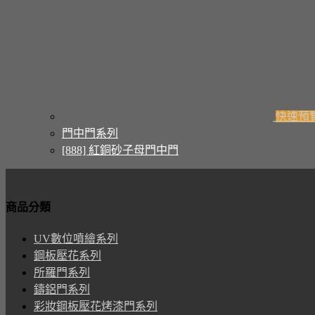
快速預
門中門系列
[888] 紅銅砂子母門中門
商品分類
UV數位噴繪系列
鋼板壓花系列
所羅門系列
鑄鋁門系列
彩妝鋼板壓花烤漆門系列